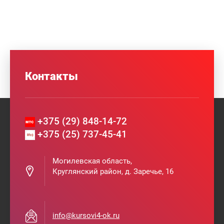
Контакты
+375 (29) 848-14-72
+375 (25) 737-45-41
Могилевская область,
Круглянский район, д. Заречье, 16
info@kursovi4-ok.ru